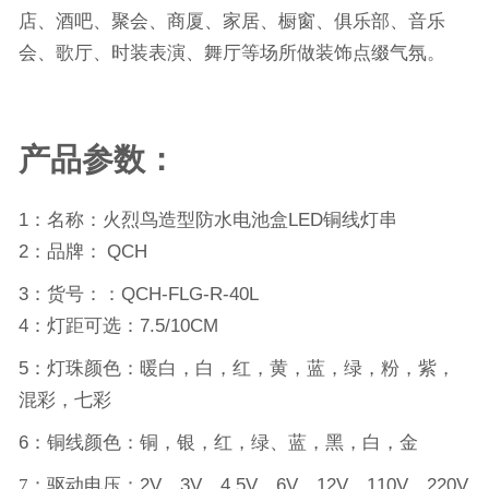
店、酒吧、聚会、商厦、家居、橱窗、俱乐部、音乐
会、歌厅、时装表演、舞厅等场所做装饰点缀气氛。
产品参数：
1：名称：
火烈鸟造型防水电池盒LED铜线灯串
2
：品牌
：
QCH
3：货号：
：
QCH-FLG-R-40L
4：灯距可选：7.5/10CM
5：灯珠颜色：暖白，白，红，黄，蓝，绿，粉，紫，
混彩，七彩
6：铜线颜色：铜，银，红，绿、蓝，黑，白，金
7：驱动电压：
2V
、
3V
、
4.5V
、
6V
、
12V
、
110V
、
220V