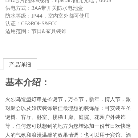
LED芯片品牌&规格：Epistar/晶元光电，0603
供电方式：3AA带开关防水电池盒
防水等级：IP44，室内室外都可使用
认证：CE&ROHS&FCC
适用范围：节日&家具装饰
产品详细
基本介绍：
火烈鸟造型灯串是圣诞节，万圣节，新年，情人节，派
对聚会以及婚庆装饰最佳最理想的装饰品；可安装在圣
诞树、客厅、卧室、楼梯正廊、庭院、花园户外装饰
等，任何您可以想到的地方为您增添加一份节日欢快迷
人的气氛和浪漫温馨的效果情调！也可以用于宾馆、酒