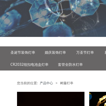
圣诞节装饰灯串
婚庆装饰灯串
万圣节灯串
CR2032纽扣电池盒灯串
套管全防水灯串
您当前的位置:
产品中心
>
树藤灯串