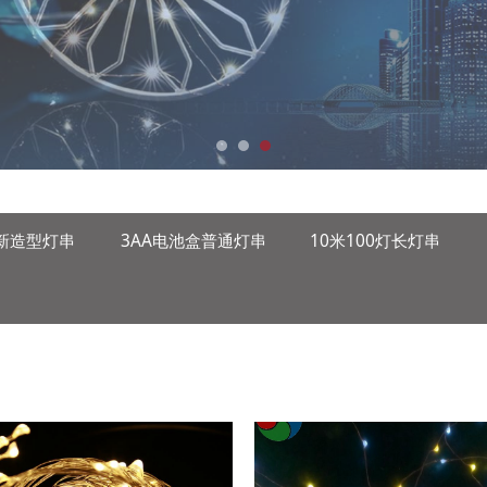
新造型灯串
3AA电池盒普通灯串
10米100灯长灯串