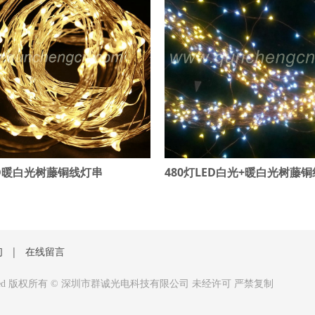
ED暖白光树藤铜线灯串
480灯LED白光+暖白光树藤
们
|
在线留言
served 版权所有 ©
深圳市群诚光电科技有限公司 未经许可 严禁复制