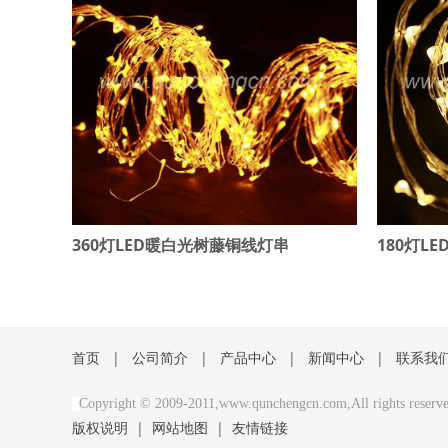
360灯LED暖白光树藤铜线灯串
180灯L
首页
|
公司简介
|
产品中心
|
新闻中心
|
联系我
Copyright © 2009-2011,www.qunchengcn.com,All rights re
版权说明
|
网站地图
|
友情链接