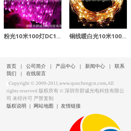
粉光10米100灯DC12V长灯串
铜线暖白光10米100灯DC12V长灯串
首页
|
公司简介
|
产品中心
|
新闻中心
|
联系
我们
|
在线留言
Copyright © 2009-2011,www.qunchengcn.com,All
rights reserved 版权所有 ©
深圳市群诚光电科技有限公
司 未经许可 严禁复制
版权说明
|
网站地图
|
友情链接