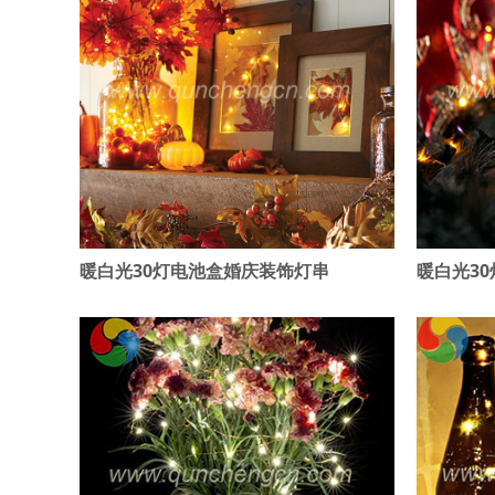
暖白光30灯电池盒婚庆装饰灯串
暖白光3