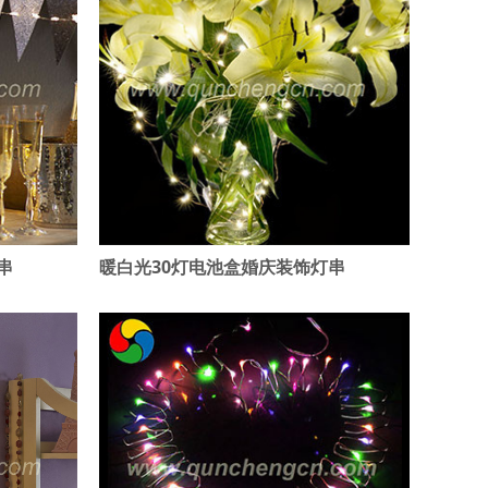
串
暖白光30灯电池盒婚庆装饰灯串