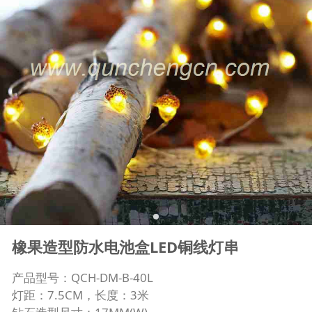
橡果造型防水电池盒LED铜线灯串
产品型号：QCH-DM-B-40L
灯距：7.5CM，长度：3米